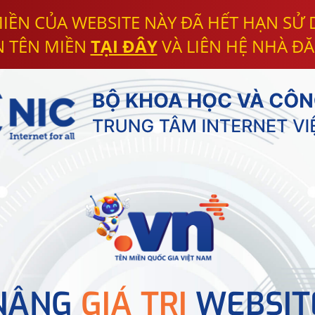
IỀN CỦA WEBSITE NÀY ĐÃ HẾT HẠN SỬ
N TÊN MIỀN
TẠI ĐÂY
VÀ LIÊN HỆ NHÀ ĐĂ
NÂNG
GIÁ TRỊ
WEBSIT