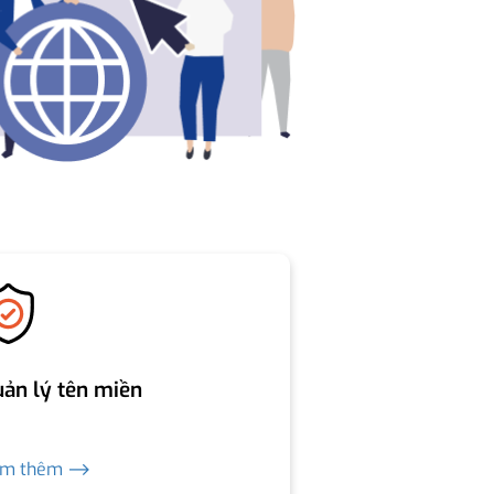
ản lý tên miền
em thêm ⟶