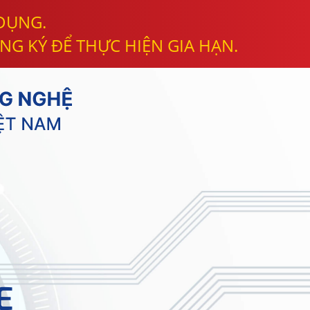
 DỤNG.
NG KÝ ĐỂ THỰC HIỆN GIA HẠN.
E