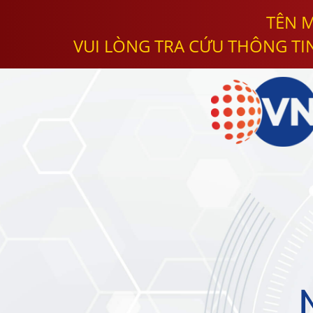
TÊN M
VUI LÒNG TRA CỨU THÔNG TI