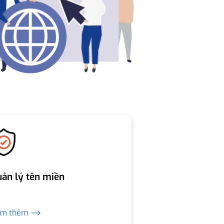
ản lý tên miền
em thêm ⟶