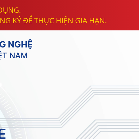
 DỤNG.
NG KÝ ĐỂ THỰC HIỆN GIA HẠN.
E