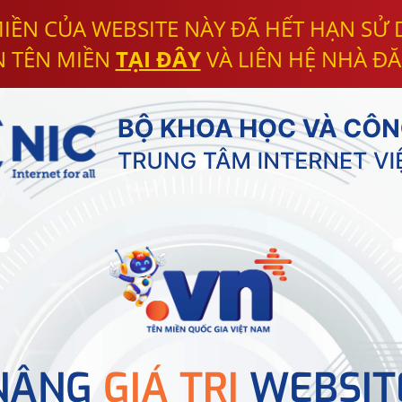
IỀN CỦA WEBSITE NÀY ĐÃ HẾT HẠN SỬ
N TÊN MIỀN
TẠI ĐÂY
VÀ LIÊN HỆ NHÀ ĐĂ
NÂNG
GIÁ TRỊ
WEBSIT