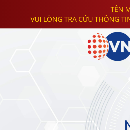
TÊN M
VUI LÒNG TRA CỨU THÔNG TI