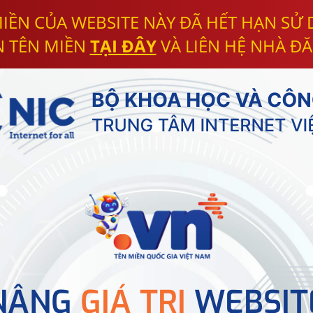
IỀN CỦA WEBSITE NÀY ĐÃ HẾT HẠN SỬ
N TÊN MIỀN
TẠI ĐÂY
VÀ LIÊN HỆ NHÀ ĐĂ
NÂNG
GIÁ TRỊ
WEBSIT