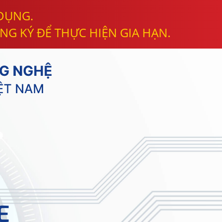
 DỤNG.
NG KÝ ĐỂ THỰC HIỆN GIA HẠN.
E