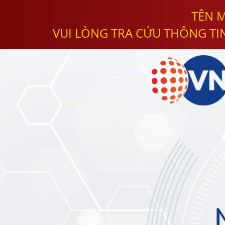
TÊN M
VUI LÒNG TRA CỨU THÔNG TI