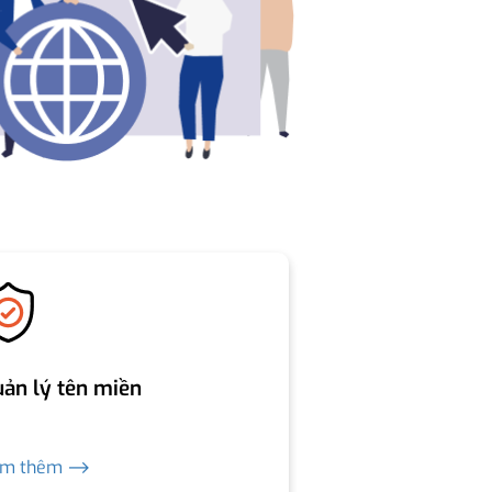
ản lý tên miền
em thêm ⟶