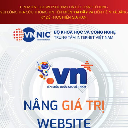
TÊN MIỀN CỦA WEBSITE NÀY ĐÃ HẾT HẠN SỬ DỤNG.
VUI LÒNG TRA CỨU THÔNG TIN TÊN MIỀN
TẠI ĐÂY
VÀ LIÊN HỆ NHÀ ĐĂNG
KÝ ĐỂ THỰC HIỆN GIA HẠN.
NÂNG
GIÁ TRỊ
WEBSITE