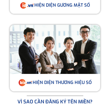
HIỆN DIỆN GƯƠNG MẶT SỐ
HIỆN DIỆN THƯƠNG HIỆU SỐ
VÌ SAO CẦN ĐĂNG KÝ TÊN MIỀN?