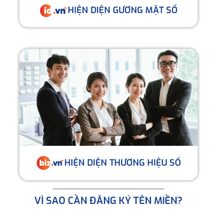
HIỆN DIỆN GƯƠNG MẶT SỐ
HIỆN DIỆN THƯƠNG HIỆU SỐ
VÌ SAO CẦN ĐĂNG KÝ TÊN MIỀN?