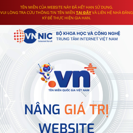
TÊN MIỀN CỦA WEBSITE NÀY ĐÃ HẾT HẠN SỬ DỤNG.
VUI LÒNG TRA CỨU THÔNG TIN TÊN MIỀN
TẠI ĐÂY
VÀ LIÊN HỆ NHÀ ĐĂNG
KÝ ĐỂ THỰC HIỆN GIA HẠN.
NÂNG
GIÁ TRỊ
WEBSITE